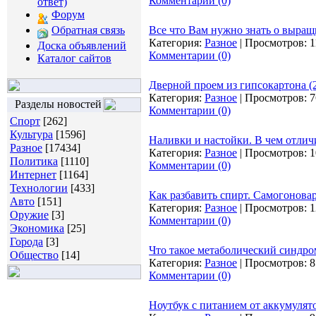
Комментарии (0)
ответ)
Форум
Обратная связь
Все что Вам нужно знать о выра
Категория:
Разное
|
Просмотров:
1
Доска объявлений
Комментарии (0)
Каталог сайтов
Дверной проем из гипсокартона 
Категория:
Разное
|
Просмотров:
7
Разделы новостей
Комментарии (0)
Спорт
[262]
Культура
[1596]
Наливки и настойки. В чем отлич
Разное
[17434]
Категория:
Разное
|
Просмотров:
1
Политика
[1110]
Комментарии (0)
Интернет
[1164]
Технологии
[433]
Как разбавить спирт. Самогонов
Авто
[151]
Категория:
Разное
|
Просмотров:
1
Оружие
[3]
Комментарии (0)
Экономика
[25]
Города
[3]
Что такое метаболический синдро
Общество
[14]
Категория:
Разное
|
Просмотров:
8
Комментарии (0)
Ноутбук с питанием от аккумулято