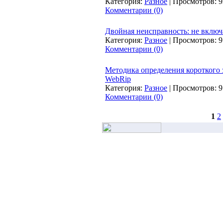
Категория:
Разное
|
Просмотров:
9
Комментарии (0)
Двойная неисправность: не включа
Категория:
Разное
|
Просмотров:
9
Комментарии (0)
Методика определения короткого з
WebRip
Категория:
Разное
|
Просмотров:
9
Комментарии (0)
1
2