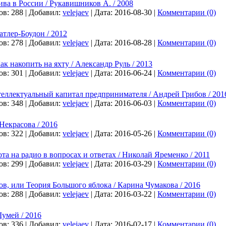
ва в России / Рукавишников А. / 2008
ов:
288
|
Добавил:
velejaev
|
Дата:
2016-08-30
|
Комментарии (0)
атлер-Боудон / 2012
ов:
278
|
Добавил:
velejaev
|
Дата:
2016-08-28
|
Комментарии (0)
к накопить на яхту / Александр Руль / 2013
ов:
301
|
Добавил:
velejaev
|
Дата:
2016-06-24
|
Комментарии (0)
теллектуальный капитал предпринимателя / Андрей Грибов / 201
ов:
348
|
Добавил:
velejaev
|
Дата:
2016-06-03
|
Комментарии (0)
Некрасова / 2016
ов:
322
|
Добавил:
velejaev
|
Дата:
2016-05-26
|
Комментарии (0)
та на радио в вопросах и ответах / Николай Яременко / 2011
ов:
299
|
Добавил:
velejaev
|
Дата:
2016-03-29
|
Комментарии (0)
в, или Теория Большого яблока / Карина Чумакова / 2016
ов:
288
|
Добавил:
velejaev
|
Дата:
2016-03-22
|
Комментарии (0)
умей / 2016
ов:
336
|
Добавил:
velejaev
|
Дата:
2016-02-17
|
Комментарии (0)