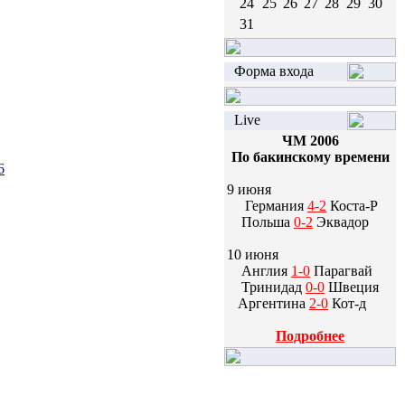
24
25
26
27
28
29
30
31
Форма входа
Live
ЧМ 2006
По бакинскому времени
6
9 июня
Германия
4-2
Коста-Р
Польша
0-2
Эквадор
10 июня
Англия
1-0
Парагвай
Тринидад
0-0
Швеция
Аргентина
2-0
Кот-д
Подробнее