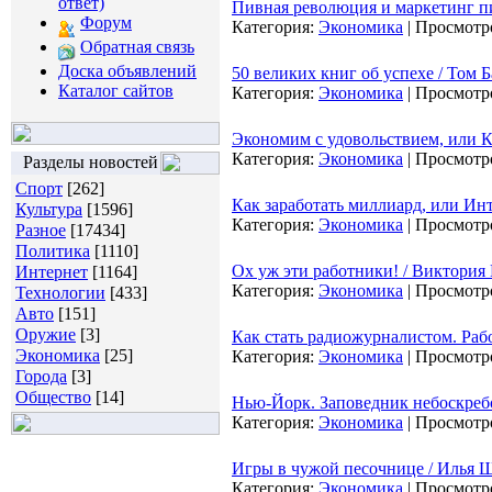
ответ)
Пивная революция и маркетинг пи
Форум
Категория:
Экономика
|
Просмотр
Обратная связь
Доска объявлений
50 великих книг об успехе / Том Б
Каталог сайтов
Категория:
Экономика
|
Просмотр
Экономим с удовольствием, или Ка
Категория:
Экономика
|
Просмотр
Разделы новостей
Спорт
[262]
Как заработать миллиард, или Ин
Культура
[1596]
Категория:
Экономика
|
Просмотр
Разное
[17434]
Политика
[1110]
Ох уж эти работники! / Виктория 
Интернет
[1164]
Категория:
Экономика
|
Просмотр
Технологии
[433]
Авто
[151]
Оружие
[3]
Как стать радиожурналистом. Рабо
Экономика
[25]
Категория:
Экономика
|
Просмотр
Города
[3]
Общество
[14]
Нью-Йорк. Заповедник небоскребо
Категория:
Экономика
|
Просмотр
Игры в чужой песочнице / Илья Ш
Категория:
Экономика
|
Просмотр